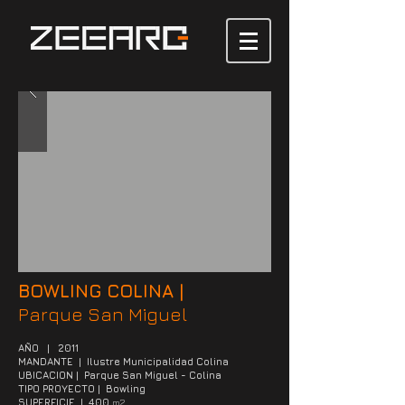
BOWLING COLINA |
Parque San Miguel
AÑO | 2011
MANDANTE
| Ilustre Municipalidad Colina
UBICACION | Parque San Miguel - Colina
TIPO PROYECTO | Bowling
SUPERFICIE | 400
m2